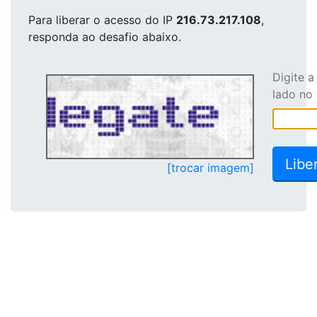
Para liberar o acesso
do IP
216.73.217.108
,
responda ao desafio abaixo.
Digite 
lado no
[trocar imagem]