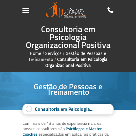
Consultoria em
Psicologia
Organizacional Positiva
Home
/
Serviços
/
Gestão de Pessoas e
Treinamento
/
Consultoria em Psicologia
Organizacional Positiva
Gestão de Pessoas e
Treinamento
Consultoria em Psicologia...
Com mais de 13 anos de experiência na área
nossos consultores são
Psicólogos e Master
Coaches
especializados em aplicar as práticas da